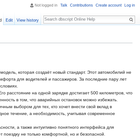
Not logged in
Talk
Contributions
Create account
Log in
Search
d
Edit
View history
модель, которая создаёт новый стандарт. Этот автомобилий не
мфорта для водителей и пассажиров. За последние пару лет
словиях.
го расстояние на одной зарядке достигает 500 километров, что
енность в том, что аварийных остановок можно избежать.
ичным выбором для тех, кто хочет внести свой вклад в
дное течение, а необходимость, учитывая современное
сности, а также интуитивно понятного интерфейса для
 поездку не только комфортной, но и безопасной.