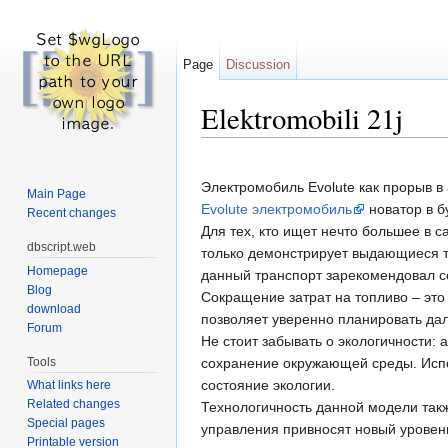
Page
Discussion
Elektromobili 21j
Jump to:
navigation
,
search
Электромобиль Evolute как прорыв в
Main Page
Evolute электромобиль
новатор в б
Recent changes
Для тех, кто ищет нечто большее в 
dbscript.web
только демонстрирует выдающиеся те
Homepage
данный транспорт зарекомендовал с
Blog
Сокращение затрат на топливо – это
download
позволяет уверенно планировать дал
Forum
Не стоит забывать о экологичности: 
Tools
сохранение окружающей среды. Испо
состояние экологии.
What links here
Related changes
Технологичность данной модели такж
Special pages
управления привносят новый уровень
Printable version