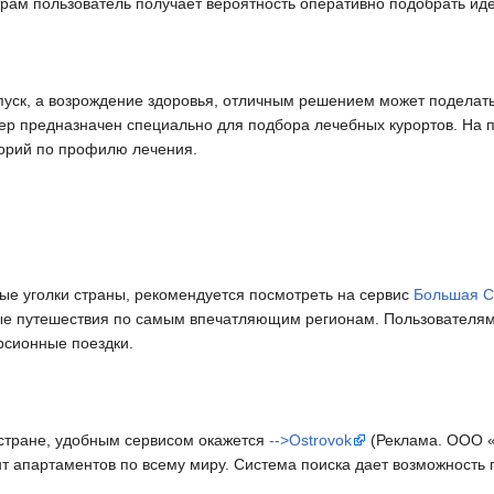
рам пользователь получает вероятность оперативно подобрать ид
тпуск, а возрождение здоровья, отличным решением может поделат
р предназначен специально для подбора лечебных курортов. На п
торий по профилю лечения.
ные уголки страны, рекомендуется посмотреть на сервис
Большая С
ые путешествия по самым впечатляющим регионам. Пользователям
рсионные поездки.
й стране, удобным сервисом окажется
-->Ostrovok
(Реклама. ООО «
т апартаментов по всему миру. Система поиска дает возможность 