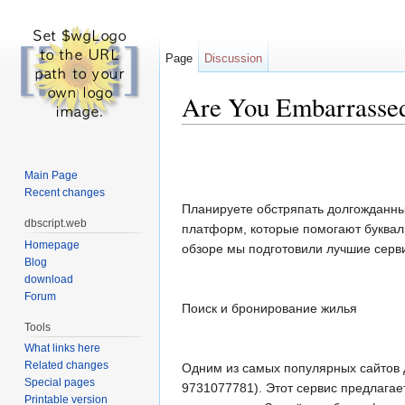
Page
Discussion
Are You Embarrassed
Jump to:
navigation
,
search
Main Page
Recent changes
Планируете обстряпать долгожданны
dbscript.web
платформ, которые помогают букваль
Homepage
обзоре мы подготовили лучшие серв
Blog
download
Forum
Поиск и бронирование жилья
Tools
What links here
Related changes
Одним из самых популярных сайтов
Special pages
9731077781). Этот сервис предлагае
Printable version